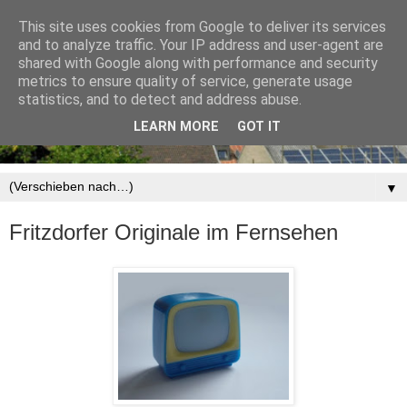
This site uses cookies from Google to deliver its services
and to analyze traffic. Your IP address and user-agent are
shared with Google along with performance and security
metrics to ensure quality of service, generate usage
statistics, and to detect and address abuse.
LEARN MORE
GOT IT
▼
Fritzdorfer Originale im Fernsehen