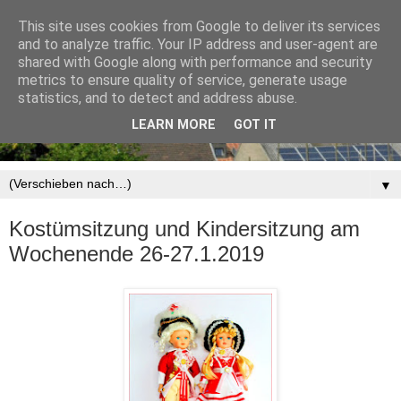
This site uses cookies from Google to deliver its services
and to analyze traffic. Your IP address and user-agent are
shared with Google along with performance and security
metrics to ensure quality of service, generate usage
statistics, and to detect and address abuse.
LEARN MORE
GOT IT
▼
Kostümsitzung und Kindersitzung am
Wochenende 26-27.1.2019