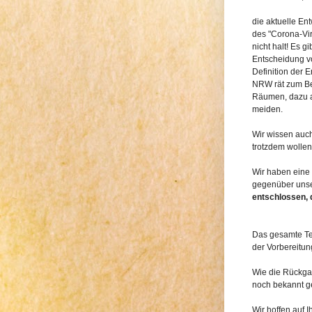
die aktuelle En
des "Corona-Vi
nicht halt! Es g
Entscheidung vo
Definition der 
NRW rät zum Be
Räumen, dazu a
meiden.
Wir wissen auc
trotzdem wollen
Wir haben eine
gegenüber uns
entschlossen, 
Das gesamte Tea
der Vorbereitun
Wie die Rückgab
noch bekannt ge
Wir hoffen auf I