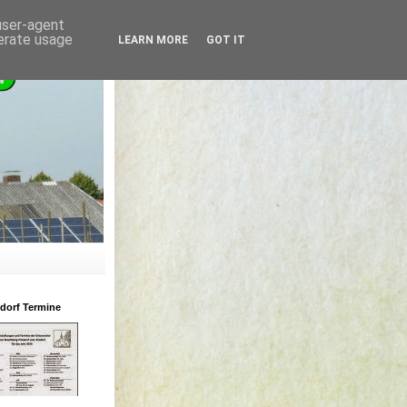
 user-agent
nerate usage
LEARN MORE
GOT IT
zdorf Termine