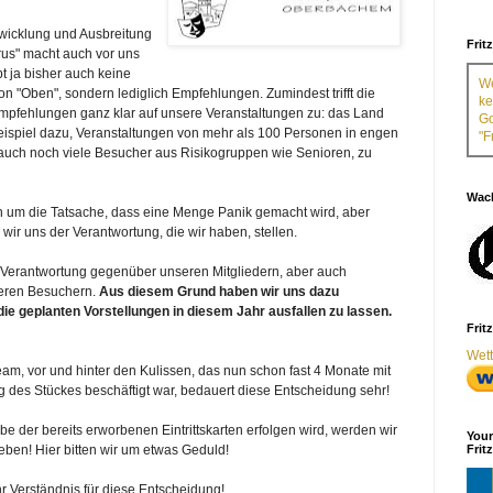
twicklung und Ausbreitung
Frit
rus" macht auch vor uns
ibt ja bisher auch keine
We
n "Oben", sondern lediglich Empfehlungen. Zumindest trifft die
ke
Empfehlungen ganz klar auf unsere Veranstaltungen zu: das Land
Go
ispiel dazu, Veranstaltungen von mehr als 100 Personen in engen
"F
uch noch viele Besucher aus Risikogruppen wie Senioren, zu
Wach
h um die Tatsache, dass eine Menge Panik gemacht wird, aber
 wir uns der Verantwortung, die wir haben, stellen.
 Verantwortung gegenüber unseren Mitgliedern, aber auch
eren Besuchern.
Aus diesem Grund haben wir uns dazu
die geplanten Vorstellungen in diesem Jahr ausfallen zu lassen.
Frit
Wett
m, vor und hinter den Kulissen, das nun schon fast 4 Monate mit
g des Stückes beschäftigt war, bedauert diese Entscheidung sehr!
e der bereits erworbenen Eintrittskarten erfolgen wird, werden wir
Your
Frit
ben! Hier bitten wir um etwas Geduld!
hr Verständnis für diese Entscheidung!