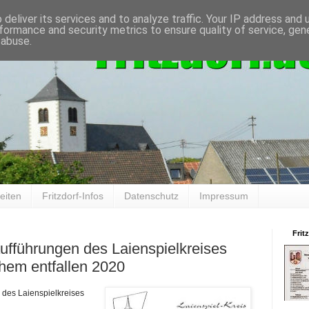
deliver its services and to analyze traffic. Your IP address and
formance and security metrics to ensure quality of service, ge
 abuse.
eiten
Fritzdorf-Infos
Datenschutz
Impressum
Frit
ufführungen des Laienspielkreises
em entfallen 2020
 des Laienspielkreises