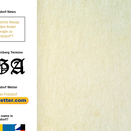
zdorf News
lche Neuig-
iten findet
ogle zu
ritzdorf"?
tberg Termine
zdorf Wetter
er Fritzdorf
 name is
zdorf?