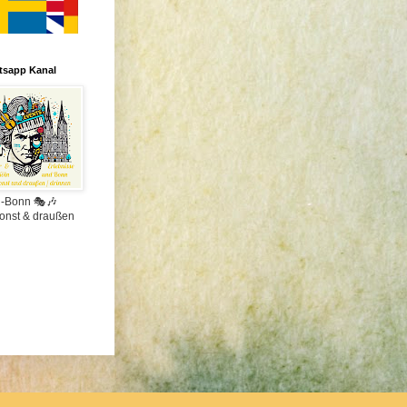
tsapp Kanal
n-Bonn 🎭🎶
onst & draußen